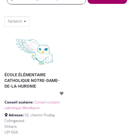
Newest
ÉCOLE ÉLÉMENTAIRE
CATHOLIQUE NOTRE-DAME-
DE-LA-HURONIE
Conseil scolaire:
Conseil scolaire
catholique MonAvenir
Adresse:
55, chemin Findlay
Collingwood
Ontario
L9Y 0G6