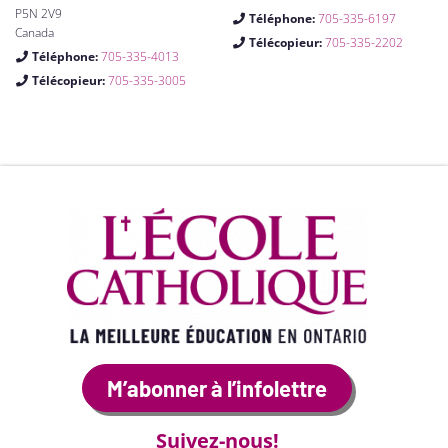
P5N 2V9
Téléphone:
705-335-6197
Canada
Télécopieur:
705-335-2202
Téléphone:
705-335-4013
Télécopieur:
705-335-3005
M’abonner à l’infolettre
Suivez-nous!