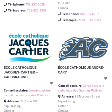
P5N 2K2
Téléphone:
705-337-6035
Canada
Télécopieur:
705-337-1303
Téléphone:
705-335-6057
Télécopieur:
705-335-6063
ÉCOLE CATHOLIQUE
ÉCOLE CATHOLIQUE ANDRÉ-
JACQUES-CARTIER –
CARY
KAPUSKASING
Conseil scolaire:
Conseil scolaire
Conseil scolaire:
Conseil scolaire
catholique des Grandes Rivières
catholique des Grandes Rivières
Adresse:
39 Murdock Street
Adresse:
112, rue Mill
Kapuskasing
Kapuskasing
Ontario
Ontario
Canada