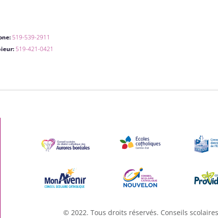
one:
519-539-2911
pieur:
519-421-0421
© 2022. Tous droits réservés. Conseils scolaire