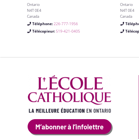
Ontario
Ontario
N4T 0E4
N4T 0E4
Canada
Canada
Téléphone:
226-777-1956
Téléph
Télécopieur:
519-421-0405
Téléco
M’abonner à l’infolettre