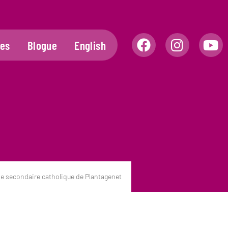
les
Blogue
English
e secondaire catholique de Plantagenet