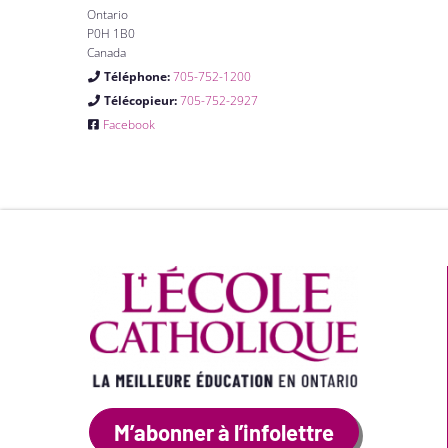
Ontario
P0H 1B0
Canada
Téléphone:
705-752-1200
Télécopieur:
705-752-2927
Facebook
M’abonner à l’infolettre