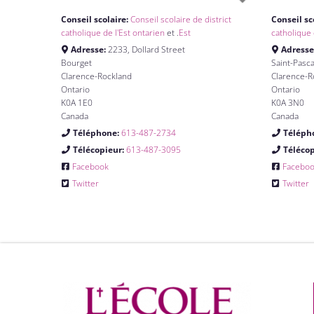
Conseil scolaire:
Conseil scolaire de district
Conseil sc
catholique de l'Est ontarien
et .
Est
catholique 
Adresse:
2233, Dollard Street
Adresse
Bourget
Saint-Pasc
Clarence-Rockland
Clarence-R
Ontario
Ontario
K0A 1E0
K0A 3N0
Canada
Canada
Téléphone:
613-487-2734
Téléph
Télécopieur:
613-487-3095
Téléco
Facebook
Facebo
Twitter
Twitter