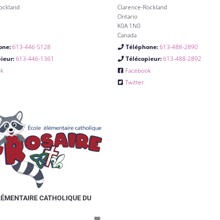
ockland
Clarence-Rockland
Ontario
K0A 1N0
Canada
one:
613-446-5128
Téléphone:
613-488-2890
pieur:
613-446-1361
Télécopieur:
613-488-2892
ok
Facebook
Twitter
LÉMENTAIRE CATHOLIQUE DU