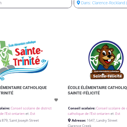
LÉMENTAIRE CATHOLIQUE
ÉCOLE ÉLÉMENTAIRE CATHOLI
TRINITÉ
SAINTE-FÉLICITÉ
olaire:
Conseil scolaire de district
Conseil scolaire:
Conseil scolaire de d
de l'Est ontarien
et .
Est
catholique de l'Est ontarien
et .
Est
:
879, Saint Joseph Street
Adresse:
1647, Landry Street
Clarence Creek