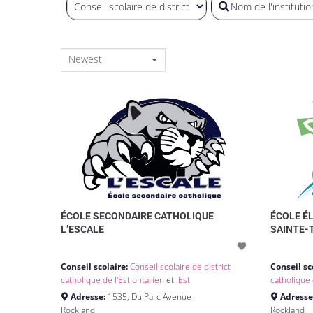
Newest
ÉCOLE SECONDAIRE CATHOLIQUE
ÉCOLE É
L’ESCALE
SAINTE-
Conseil scolaire:
Conseil scolaire de district
Conseil sc
catholique de l'Est ontarien
et .
Est
catholique 
Adresse:
1535, Du Parc Avenue
Adresse
Rockland
Rockland