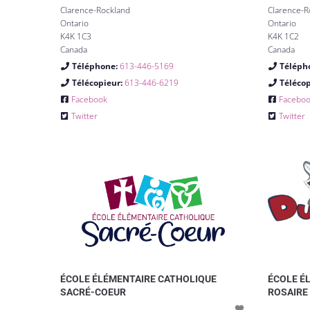
Clarence-Rockland
Clarence-R
Ontario
Ontario
K4K 1C3
K4K 1C2
Canada
Canada
Téléphone:
613-446-5169
Téléph
Télécopieur:
613-446-6219
Téléco
Facebook
Facebo
Twitter
Twitter
ÉCOLE ÉLÉMENTAIRE CATHOLIQUE
ÉCOLE É
SACRÉ-COEUR
ROSAIRE