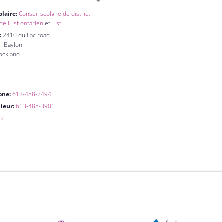
olaire:
Conseil scolaire de district
de l'Est ontarien
et .
Est
:
2410 du Lac road
al-Baylon
ockland
one:
613-488-2494
pieur:
613-488-3901
ok